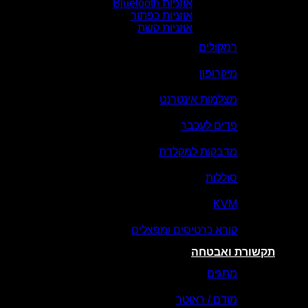
אוזניות Bluetooth
אוזניות כפתור
אוזניות קשת
רמקולים
מיקרופון
מצלמות אינטרנט
פדים לעכבר
מדבקות למקלדת
סוללות
KVM
קורא כרטיסים ומפצלים
תקשורת ואבטחה
מתגים
מודם / ראוטר