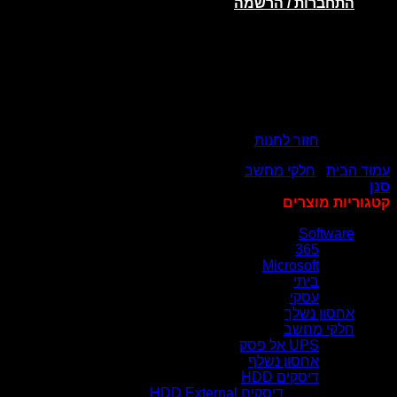
התחברות / הרשמה
אין מוצרים בסל הקניות.
חזור לחנות
עמוד הבית
/
חלקי מחשב
/
דיסקים חיצוניים
סנן
קטגוריות מוצרים
Software
365
Microsoft
ביתי
עסקי
אחסון נשלך
חלקי מחשב
UPS אל פסק
אחסון נשלף
דיסקים HDD
דיסקים HDD External