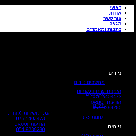
Skip
ראשי
to
אודות
content
צור קשר
הגעה
כתבות ומאמרים
ניידים
מחשבים ניידים
הזמנות ושירות לקוחות
טאבלטים
076-5403473
הודעות ווטסאפ
תיקים
054-9289280
הזמנות ושירות לקוחות
תחנות עגינה
076-5403473
הודעות ווטסאפ
נייחים
054-9289280