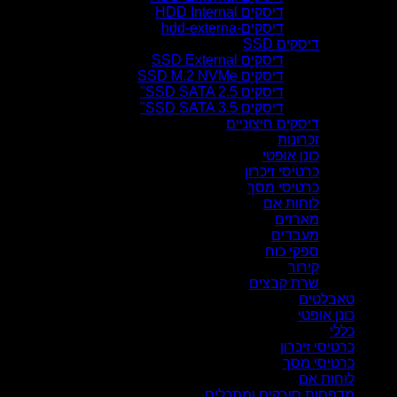
דיסקים HDD Internal
דיסקים-hdd-externa
דיסקים SSD
דיסקים SSD External
דיסקים SSD M.2 NVMe
דיסקים SSD SATA 2.5"
דיסקים SSD SATA 3.5"
דיסקים חיצוניים
זכרונות
כונן אופטי
כרטיסי זיכרון
כרטיסי מסך
לוחות אם
מארזים
מעבדים
ספקי כוח
קירור
שרת קבצים
טאבלטים
כונן אופטי
כללי
כרטיסי זיכרון
כרטיסי מסך
לוחות אם
מדפסות סורקים ומתכלים