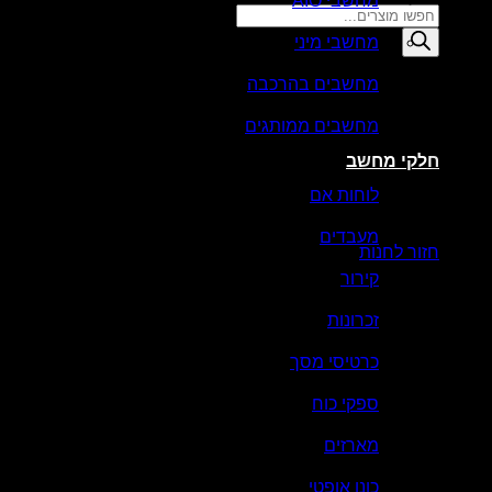
מחשבי AIO
Products
search
מחשבי מיני
סל קניות
מחשבים בהרכבה
מחשבים ממותגים
חלקי מחשב
לוחות אם
אין מוצרים בסל הקניות.
מעבדים
חזור לחנות
קירור
זכרונות
כרטיסי מסך
ספקי כוח
מארזים
כונן אופטי