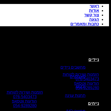
Skip
ראשי
to
אודות
content
צור קשר
הגעה
כתבות ומאמרים
ניידים
מחשבים ניידים
הזמנות ושירות לקוחות
טאבלטים
076-5403473
הודעות ווטסאפ
תיקים
054-9289280
הזמנות ושירות לקוחות
תחנות עגינה
076-5403473
הודעות ווטסאפ
נייחים
054-9289280