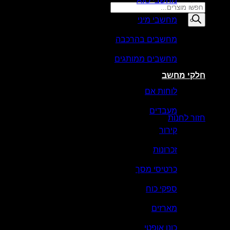
מחשבי AIO
Products
search
מחשבי מיני
סל קניות
מחשבים בהרכבה
מחשבים ממותגים
חלקי מחשב
לוחות אם
אין מוצרים בסל הקניות.
מעבדים
חזור לחנות
קירור
זכרונות
כרטיסי מסך
ספקי כוח
מארזים
כונן אופטי