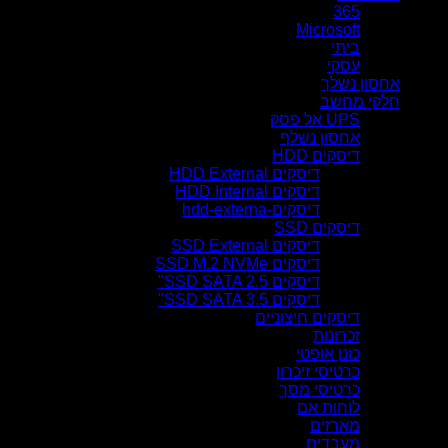
365
Microsoft
ביתי
עסקי
אחסון נשלך
חלקי מחשב
UPS אל פסק
אחסון נשלף
דיסקים HDD
דיסקים HDD External
דיסקים HDD Internal
דיסקים-hdd-externa
דיסקים SSD
דיסקים SSD External
דיסקים SSD M.2 NVMe
דיסקים SSD SATA 2.5"
דיסקים SSD SATA 3.5"
דיסקים חיצוניים
זכרונות
כונן אופטי
כרטיסי זיכרון
כרטיסי מסך
לוחות אם
מארזים
מעבדים