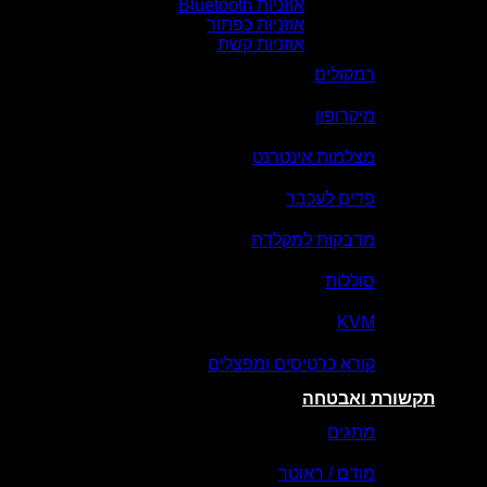
אוזניות Bluetooth
אוזניות כפתור
אוזניות קשת
רמקולים
מיקרופון
מצלמות אינטרנט
פדים לעכבר
מדבקות למקלדת
סוללות
KVM
קורא כרטיסים ומפצלים
תקשורת ואבטחה
מתגים
מודם / ראוטר