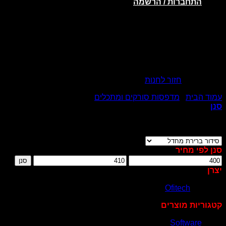
התחברות / הרשמה
אין מוצרים בסל הקניות.
חזור לחנות
עמוד הבית
/
מדפסות סורקים ומתכלים
/
מגרסות
סנן
מציג תוצאה אחת
סנן לפי מחיר
מחיר
מחיר
סנן
מינימלי
מקסימלי
יצרן
Ofitech
(1)
קטגוריות מוצרים
Software