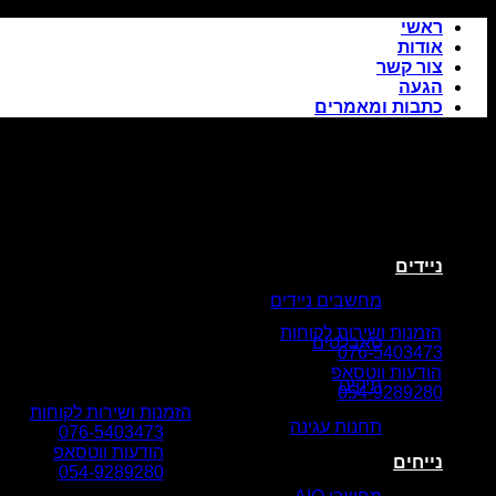
Skip
ראשי
to
אודות
content
צור קשר
הגעה
כתבות ומאמרים
ניידים
מחשבים ניידים
הזמנות ושירות לקוחות
טאבלטים
076-5403473
הודעות ווטסאפ
תיקים
054-9289280
הזמנות ושירות לקוחות
תחנות עגינה
076-5403473
הודעות ווטסאפ
נייחים
054-9289280