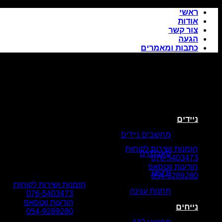
Skip
ראשי
to
אודות
content
צור קשר
הגעה
כתבות ומאמרים
ניידים
מחשבים ניידים
הזמנות ושירות לקוחות
טאבלטים
076-5403473
הודעות ווטסאפ
תיקים
054-9289280
הזמנות ושירות לקוחות
תחנות עגינה
076-5403473
הודעות ווטסאפ
נייחים
054-9289280