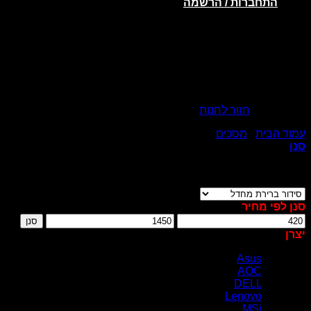
התחברות / הרשמה
אין מוצרים בסל הקניות.
חזור לחנות
עמוד הבית
/
מסכים
/
מסכי מחשב
סנן
מציג 1–12 מתוך 21 תוצאות
סנן לפי מחיר
מחיר
מחיר
סנן
מינימלי
מקסימלי
יצרן
Asus
(2)
AOC
(1)
DELL
(1)
Lenovo
(5)
MSi
(5)