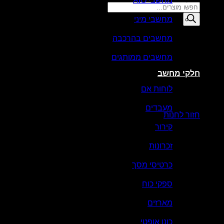
מחשבי AIO
Products
search
מחשבי מיני
סל קניות
מחשבים בהרכבה
מחשבים ממותגים
חלקי מחשב
לוחות אם
אין מוצרים בסל הקניות.
מעבדים
חזור לחנות
קירור
זכרונות
כרטיסי מסך
ספקי כוח
מארזים
כונן אופטי