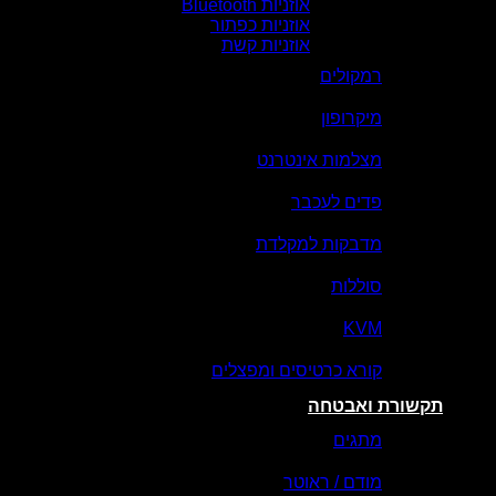
אוזניות Bluetooth
אוזניות כפתור
אוזניות קשת
רמקולים
מיקרופון
מצלמות אינטרנט
פדים לעכבר
מדבקות למקלדת
סוללות
KVM
קורא כרטיסים ומפצלים
תקשורת ואבטחה
מתגים
מודם / ראוטר