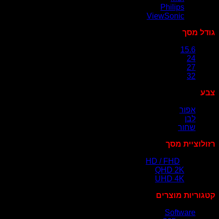
Philips
(2)
ViewSonic
(5)
גודל מסך
(1)
15.6
(6)
24
(11)
27
(3)
32
צבע
אפור
(1)
לבן
(2)
שחור
(7)
רזולוציית מסך
HD / FHD
(12)
QHD 2K
(3)
UHD 4K
(1)
קטגוריות מוצרים
Software