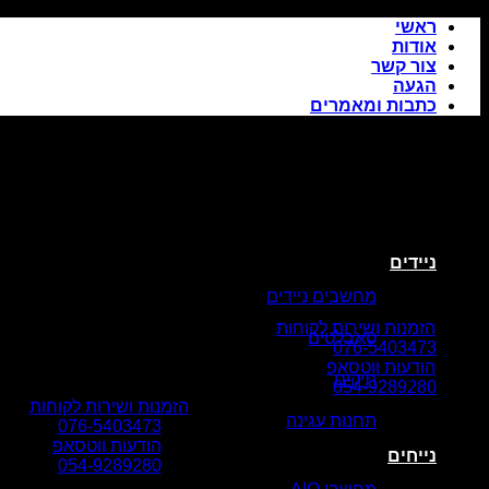
Skip
ראשי
to
אודות
content
צור קשר
הגעה
כתבות ומאמרים
ניידים
מחשבים ניידים
הזמנות ושירות לקוחות
טאבלטים
076-5403473
הודעות ווטסאפ
תיקים
054-9289280
הזמנות ושירות לקוחות
תחנות עגינה
076-5403473
הודעות ווטסאפ
נייחים
054-9289280