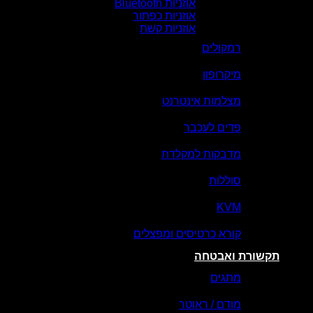
אוזניות Bluetooth
אוזניות כפתור
אוזניות קשת
רמקולים
מיקרופון
מצלמות אינטרנט
פדים לעכבר
מדבקות למקלדת
סוללות
KVM
קורא כרטיסים ומפצלים
תקשורת ואבטחה
מתגים
מודם / ראוטר