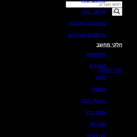
מחשבי AIO
Products
search
מחשבי מיני
סל קניות
מחשבים בהרכבה
מחשבים ממותגים
חלקי מחשב
לוחות אם
אין מוצרים בסל הקניות.
מעבדים
חזור לחנות
קירור
זכרונות
כרטיסי מסך
ספקי כוח
מארזים
כונן אופטי