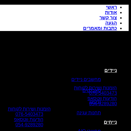
Skip
ראשי
to
אודות
content
צור קשר
הגעה
כתבות ומאמרים
ניידים
מחשבים ניידים
הזמנות ושירות לקוחות
טאבלטים
076-5403473
הודעות ווטסאפ
תיקים
054-9289280
הזמנות ושירות לקוחות
תחנות עגינה
076-5403473
הודעות ווטסאפ
נייחים
054-9289280