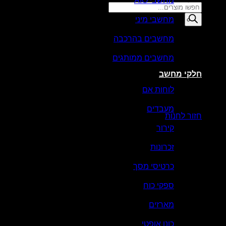
מחשבי AIO
Products
search
מחשבי מיני
סל קניות
מחשבים בהרכבה
מחשבים ממותגים
חלקי מחשב
לוחות אם
אין מוצרים בסל הקניות.
מעבדים
חזור לחנות
קירור
זכרונות
כרטיסי מסך
ספקי כוח
מארזים
כונן אופטי