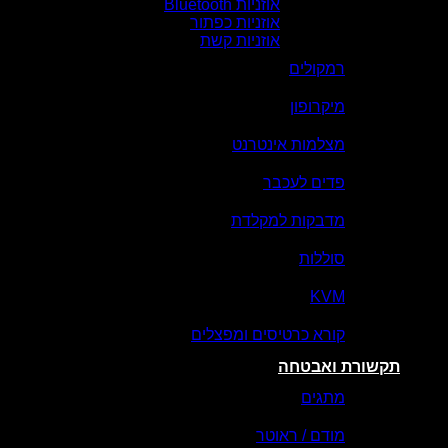
אוזניות Bluetooth
אוזניות כפתור
אוזניות קשת
רמקולים
מיקרופון
מצלמות אינטרנט
פדים לעכבר
מדבקות למקלדת
סוללות
KVM
קורא כרטיסים ומפצלים
תקשורת ואבטחה
מתגים
מודם / ראוטר