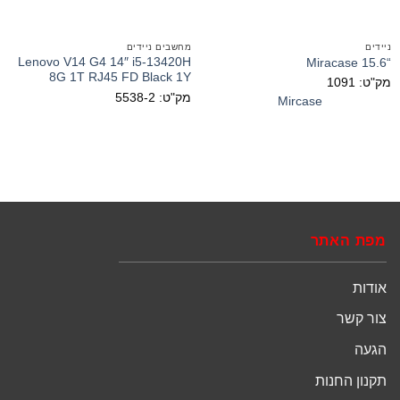
ניידים
מחשבים ניידים
Lenovo V14 G4 14″ i5-13420H
“15.6 Miracase
8G 1T RJ45 FD Black 1Y
מק"ט: 1091
מק"ט: 5538-2
Mircase
מפת האתר
אודות
צור קשר
הגעה
תקנון החנות