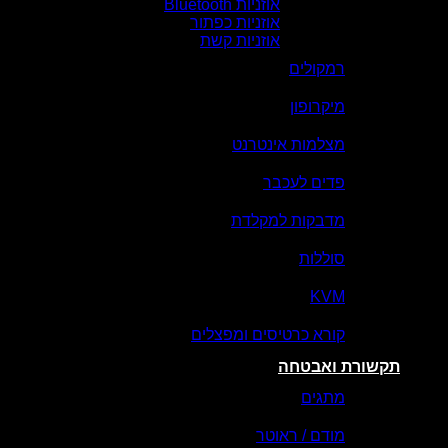
אוזניות Bluetooth
אוזניות כפתור
אוזניות קשת
רמקולים
מיקרופון
מצלמות אינטרנט
פדים לעכבר
מדבקות למקלדת
סוללות
KVM
קורא כרטיסים ומפצלים
תקשורת ואבטחה
מתגים
מודם / ראוטר