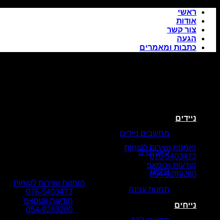
Skip
ראשי
to
אודות
content
צור קשר
הגעה
כתבות ומאמרים
ניידים
מחשבים ניידים
הזמנות ושירות לקוחות
טאבלטים
076-5403473
הודעות ווטסאפ
תיקים
054-9289280
הזמנות ושירות לקוחות
תחנות עגינה
076-5403473
הודעות ווטסאפ
נייחים
054-9289280