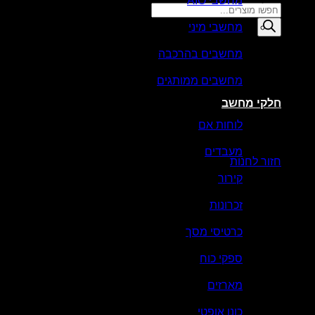
מחשבי AIO
Products
search
מחשבי מיני
סל קניות
מחשבים בהרכבה
מחשבים ממותגים
חלקי מחשב
לוחות אם
אין מוצרים בסל הקניות.
מעבדים
חזור לחנות
קירור
זכרונות
כרטיסי מסך
ספקי כוח
מארזים
כונן אופטי