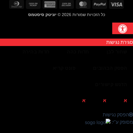
inners
Cash
American
Cash
MasterCard
PayPal
Visa
Club
on
Express
On
כל הזכויות שמורות 2026 ©
יוניטק סיסטמס
Pickup
Delivery
סגירת נגישות
שחור לבן
חדות כהה
חדות בהירה
הפסק הבהובים
פונט קריא
הדגש קישורים
א
א
א
הפסק נגישות
מסופק ע"י: