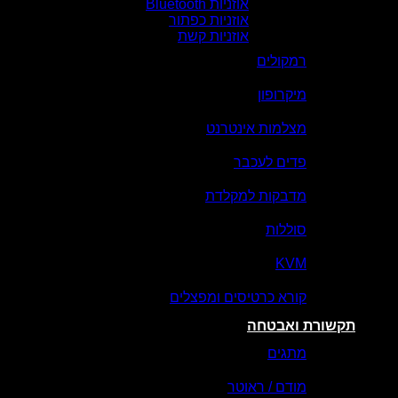
אוזניות Bluetooth
אוזניות כפתור
אוזניות קשת
רמקולים
מיקרופון
מצלמות אינטרנט
פדים לעכבר
מדבקות למקלדת
סוללות
KVM
קורא כרטיסים ומפצלים
תקשורת ואבטחה
מתגים
מודם / ראוטר