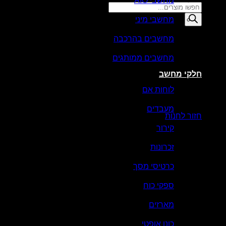
מחשבי AIO
Products
search
מחשבי מיני
סל קניות
מחשבים בהרכבה
מחשבים ממותגים
חלקי מחשב
לוחות אם
אין מוצרים בסל הקניות.
מעבדים
חזור לחנות
קירור
זכרונות
כרטיסי מסך
ספקי כוח
מארזים
כונן אופטי