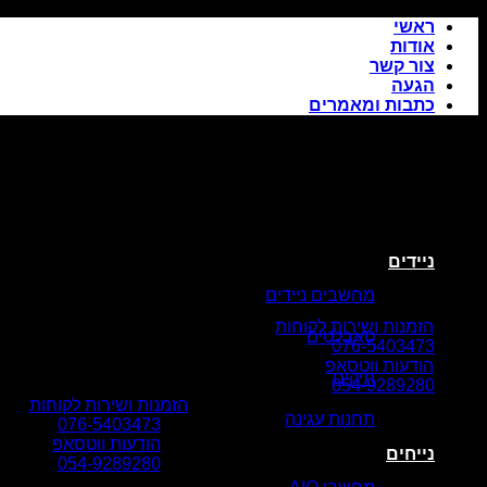
Skip
ראשי
to
אודות
content
צור קשר
הגעה
כתבות ומאמרים
ניידים
מחשבים ניידים
הזמנות ושירות לקוחות
טאבלטים
076-5403473
הודעות ווטסאפ
תיקים
054-9289280
הזמנות ושירות לקוחות
תחנות עגינה
076-5403473
הודעות ווטסאפ
נייחים
054-9289280