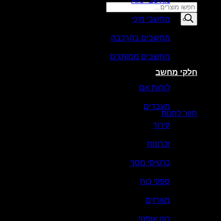
מחשבי AIO
Products
search
מחשבי מיני
סל קניות
מחשבים בהרכבה
מחשבים ממותגים
חלקי מחשב
לוחות אם
אין מוצרים בסל הקניות.
מעבדים
חזור לחנות
קירור
זכרונות
כרטיסי מסך
ספקי כוח
מארזים
כונן אופטי