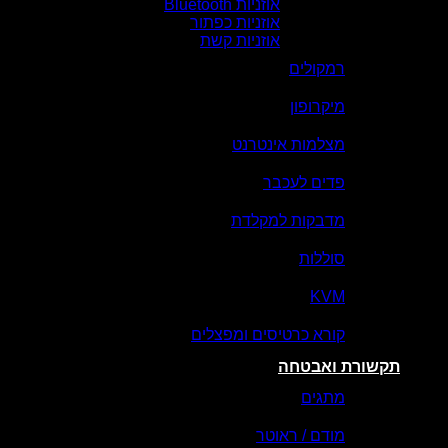
אוזניות Bluetooth
אוזניות כפתור
אוזניות קשת
רמקולים
מיקרופון
מצלמות אינטרנט
פדים לעכבר
מדבקות למקלדת
סוללות
KVM
קורא כרטיסים ומפצלים
תקשורת ואבטחה
מתגים
מודם / ראוטר