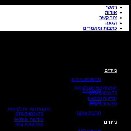
Skip
ראשי
to
אודות
content
צור קשר
הגעה
כתבות ומאמרים
ניידים
מחשבים ניידים
הזמנות ושירות לקוחות
טאבלטים
076-5403473
הודעות ווטסאפ
תיקים
054-9289280
הזמנות ושירות לקוחות
תחנות עגינה
076-5403473
הודעות ווטסאפ
נייחים
054-9289280