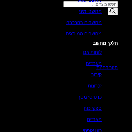
מחשבי AIO
Products
search
מחשבי מיני
סל קניות
מחשבים בהרכבה
מחשבים ממותגים
חלקי מחשב
לוחות אם
אין מוצרים בסל הקניות.
מעבדים
חזור לחנות
קירור
זכרונות
כרטיסי מסך
ספקי כוח
מארזים
כונן אופטי