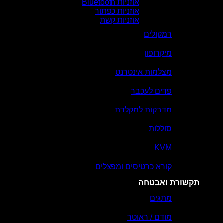
אוזניות Bluetooth
אוזניות כפתור
אוזניות קשת
רמקולים
מיקרופון
מצלמות אינטרנט
פדים לעכבר
מדבקות למקלדת
סוללות
KVM
קורא כרטיסים ומפצלים
תקשורת ואבטחה
מתגים
מודם / ראוטר