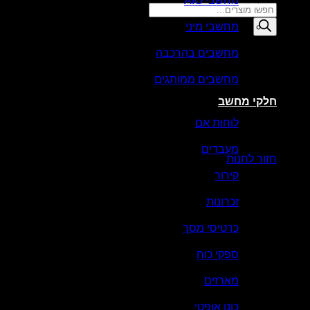
מחשבי AIO
Products
search
מחשבי מיני
סל קניות
מחשבים בהרכבה
מחשבים ממותגים
חלקי מחשב
לוחות אם
אין מוצרים בסל הקניות.
מעבדים
חזור לחנות
קירור
זכרונות
כרטיסי מסך
ספקי כוח
מארזים
כונן אופטי