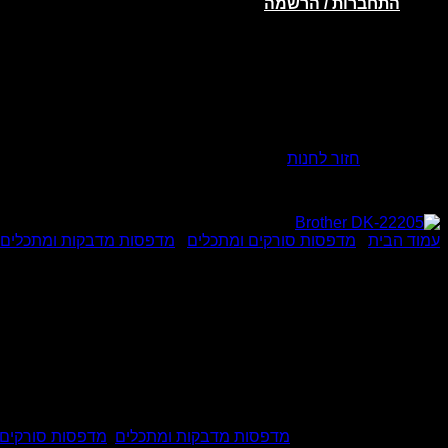
התחברות / הרשמה
אין מוצרים בסל הקניות.
חזור לחנות
עמוד הבית
/
מדפסות סורקים ומתכלים
/
מדפסות מדבקות ומתכלים
Brother DK-22205
מדבקה רציפה 62 מ”מ Brother DK-22205
מק"ט:
2083
קטגוריות:
מדפסות מדבקות ומתכלים
,
מדפסות סורקים 