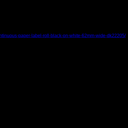
מקט יצרן
DK-22205
אתר יצרן
continuous-paper-label-roll-black-on-white-62mm-wide-dk22205/
מוצרים קשורים