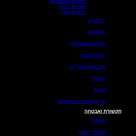
אוזניות Bluetooth
אוזניות כפתור
אוזניות קשת
רמקולים
מיקרופון
מצלמות אינטרנט
פדים לעכבר
מדבקות למקלדת
סוללות
KVM
קורא כרטיסים ומפצלים
תקשורת ואבטחה
מתגים
מודם / ראוטר