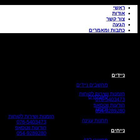
Skip
ראשי
to
אודות
content
צור קשר
הגעה
כתבות ומאמרים
ניידים
מחשבים ניידים
הזמנות ושירות לקוחות
טאבלטים
076-5403473
הודעות ווטסאפ
תיקים
054-9289280
הזמנות ושירות לקוחות
תחנות עגינה
076-5403473
הודעות ווטסאפ
נייחים
054-9289280