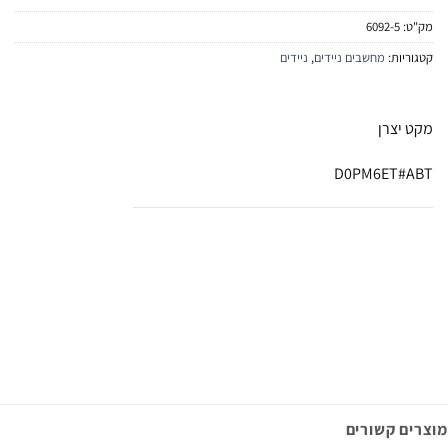
מק"ט:
6092-5
קטגוריות:
מחשבים ניידים
,
ניידים
מקט יצרן
D0PM6ET#ABT
מוצרים קשורים