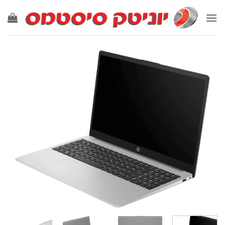
Ski
t
conten