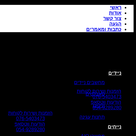
Skip
ראשי
to
אודות
content
צור קשר
הגעה
כתבות ומאמרים
ניידים
מחשבים ניידים
הזמנות ושירות לקוחות
טאבלטים
076-5403473
הודעות ווטסאפ
תיקים
054-9289280
הזמנות ושירות לקוחות
תחנות עגינה
076-5403473
הודעות ווטסאפ
נייחים
054-9289280