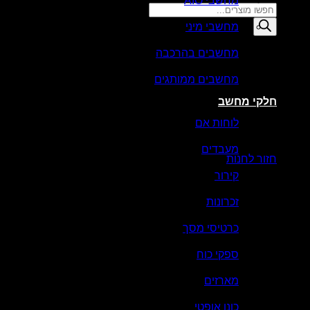
מחשבי AIO
Products
search
מחשבי מיני
סל קניות
מחשבים בהרכבה
מחשבים ממותגים
חלקי מחשב
לוחות אם
אין מוצרים בסל הקניות.
מעבדים
חזור לחנות
קירור
זכרונות
כרטיסי מסך
ספקי כוח
מארזים
כונן אופטי