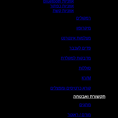
אוזניות Bluetooth
אוזניות כפתור
אוזניות קשת
רמקולים
מיקרופון
מצלמות אינטרנט
פדים לעכבר
מדבקות למקלדת
סוללות
KVM
קורא כרטיסים ומפצלים
תקשורת ואבטחה
מתגים
מודם / ראוטר