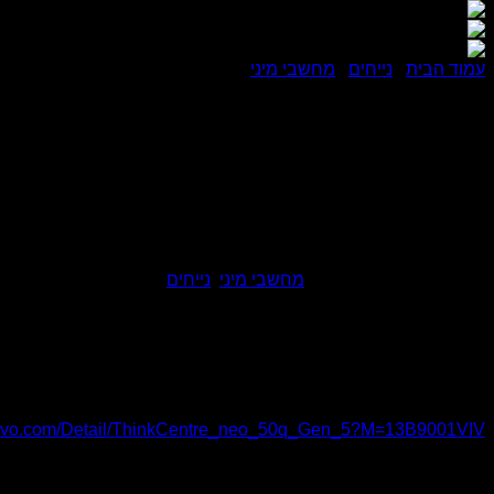
עמוד הבית
/
נייחים
/
מחשבי מיני
G5 i3-1315U 16G D5 1T HDMI DP FD 3Y
i3-1315U 16G DDR5 1T USB-C RJ45 HDMI DP WiFi BT FD 3Y
מק"ט:
5983-3
קטגוריות:
מחשבי מיני
,
נייחים
מקט יצרן
13B9001VIV
אתר יצרן
lenovo.com/Detail/ThinkCentre_neo_50q_Gen_5?M=13B9001VIV