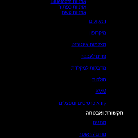
אוזניות Bluetooth
אוזניות כפתור
אוזניות קשת
רמקולים
מיקרופון
מצלמות אינטרנט
פדים לעכבר
מדבקות למקלדת
סוללות
KVM
קורא כרטיסים ומפצלים
תקשורת ואבטחה
מתגים
מודם / ראוטר