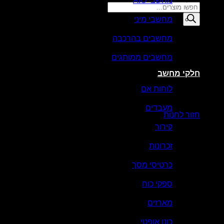
מחשבי AIO
Products
search
מחשבי מיני
סל קניות
מחשבים בהרכבה
מחשבים ממותגים
חלקי מחשב
לוחות אם
אין מוצרים בסל הקניות.
מעבדים
חזור לחנות
קירור
זכרונות
כרטיסי מסך
ספקי כוח
מארזים
כונן אופטי