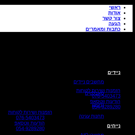
Skip
ראשי
to
אודות
content
צור קשר
הגעה
כתבות ומאמרים
ניידים
מחשבים ניידים
הזמנות ושירות לקוחות
טאבלטים
076-5403473
הודעות ווטסאפ
תיקים
054-9289280
הזמנות ושירות לקוחות
תחנות עגינה
076-5403473
הודעות ווטסאפ
נייחים
054-9289280