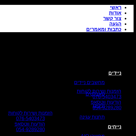
Skip
ראשי
to
אודות
content
צור קשר
הגעה
כתבות ומאמרים
ניידים
מחשבים ניידים
הזמנות ושירות לקוחות
טאבלטים
076-5403473
הודעות ווטסאפ
תיקים
054-9289280
הזמנות ושירות לקוחות
תחנות עגינה
076-5403473
הודעות ווטסאפ
נייחים
054-9289280