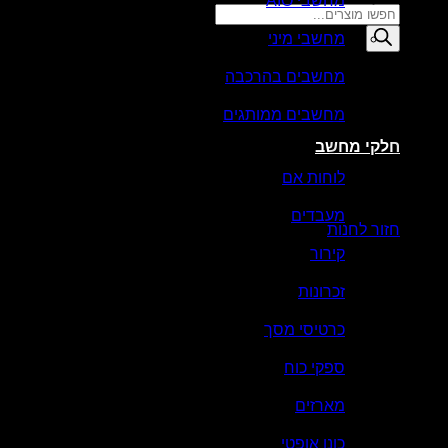
מחשבי AIO
Products
search
מחשבי מיני
סל קניות
מחשבים בהרכבה
מחשבים ממותגים
חלקי מחשב
לוחות אם
אין מוצרים בסל הקניות.
מעבדים
חזור לחנות
קירור
זכרונות
כרטיסי מסך
ספקי כוח
מארזים
כונן אופטי