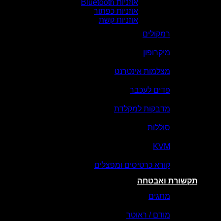
אוזניות Bluetooth
אוזניות כפתור
אוזניות קשת
רמקולים
מיקרופון
מצלמות אינטרנט
פדים לעכבר
מדבקות למקלדת
סוללות
KVM
קורא כרטיסים ומפצלים
תקשורת ואבטחה
מתגים
מודם / ראוטר