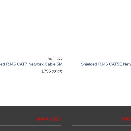
כבלי רשת
ded RJ45 CAT7 Network Cable 5M
Shielded RJ45 CAT5E Net
מק"ט: 1796
שיות
דברו איתנו