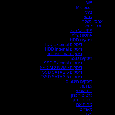
365
Microsoft
ביתי
עסקי
אחסון נשלך
חלקי מחשב
UPS אל פסק
אחסון נשלף
דיסקים HDD
דיסקים HDD External
דיסקים HDD Internal
דיסקים-hdd-externa
דיסקים SSD
דיסקים SSD External
דיסקים SSD M.2 NVMe
דיסקים SSD SATA 2.5"
דיסקים SSD SATA 3.5"
דיסקים חיצוניים
זכרונות
כונן אופטי
כרטיסי זיכרון
כרטיסי מסך
לוחות אם
מארזים
מעבדים