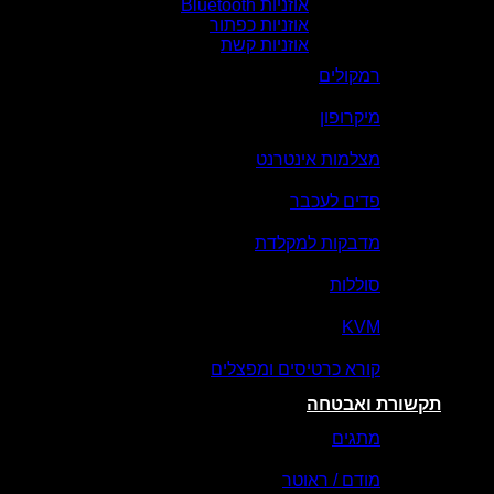
אוזניות Bluetooth
אוזניות כפתור
אוזניות קשת
רמקולים
מיקרופון
מצלמות אינטרנט
פדים לעכבר
מדבקות למקלדת
סוללות
KVM
קורא כרטיסים ומפצלים
תקשורת ואבטחה
מתגים
מודם / ראוטר