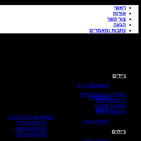
Skip
ראשי
to
אודות
content
צור קשר
הגעה
כתבות ומאמרים
ניידים
מחשבים ניידים
הזמנות ושירות לקוחות
טאבלטים
076-5403473
הודעות ווטסאפ
תיקים
054-9289280
הזמנות ושירות לקוחות
תחנות עגינה
076-5403473
הודעות ווטסאפ
נייחים
054-9289280