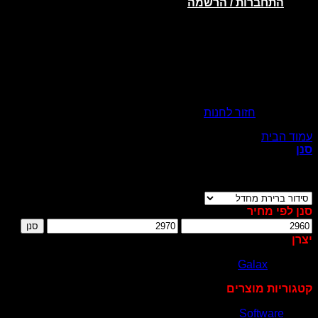
התחברות / הרשמה
אין מוצרים בסל הקניות.
חזור לחנות
עמוד הבית
/
Brands
Galax
/
סנן
מציג תוצאה אחת
סנן לפי מחיר
מחיר
מחיר
סנן
מינימלי
מקסימלי
יצרן
Galax
(1)
קטגוריות מוצרים
Software