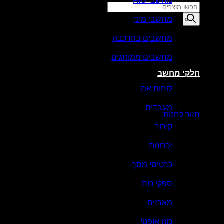
מחשבי AIO
Products
search
מחשבי מיני
סל קניות
מחשבים בהרכבה
מחשבים ממותגים
חלקי מחשב
לוחות אם
אין מוצרים בסל הקניות.
מעבדים
חזור לחנות
קירור
זכרונות
כרטיסי מסך
ספקי כוח
מארזים
כונן אופטי