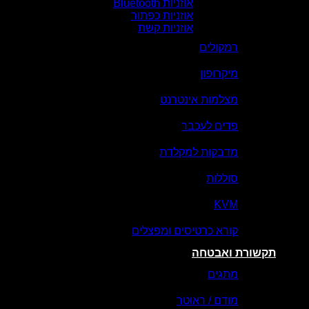
אוזניות Bluetooth
אוזניות כפתור
אוזניות קשת
רמקולים
מיקרופון
מצלמות אינטרנט
פדים לעכבר
מדבקות למקלדת
סוללות
KVM
קורא כרטיסים ומפצלים
תקשורת ואבטחה
מתגים
מודם / ראוטר