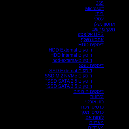
365
Microsoft
ביתי
עסקי
אחסון נשלך
חלקי מחשב
UPS אל פסק
אחסון נשלף
דיסקים HDD
דיסקים HDD External
דיסקים HDD Internal
דיסקים-hdd-externa
דיסקים SSD
דיסקים SSD External
דיסקים SSD M.2 NVMe
דיסקים SSD SATA 2.5"
דיסקים SSD SATA 3.5"
דיסקים חיצוניים
זכרונות
כונן אופטי
כרטיסי זיכרון
כרטיסי מסך
לוחות אם
מארזים
מעבדים