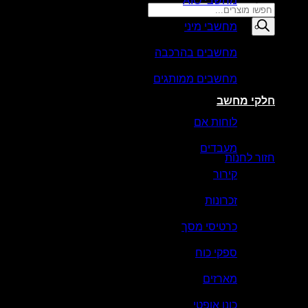
מחשבי AIO
Products
search
מחשבי מיני
סל קניות
מחשבים בהרכבה
מחשבים ממותגים
חלקי מחשב
לוחות אם
אין מוצרים בסל הקניות.
מעבדים
חזור לחנות
קירור
זכרונות
כרטיסי מסך
ספקי כוח
מארזים
כונן אופטי