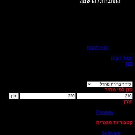
התחברות / הרשמה
אין מוצרים בסל הקניות.
חזור לחנות
עמוד הבית
/
Brands
Proview
/
סנן
מציג תוצאה אחת
סנן לפי מחיר
מחיר
מחיר
סנן
מינימלי
מקסימלי
יצרן
Proview
(1)
קטגוריות מוצרים
Software