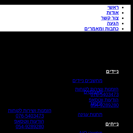
Skip
ראשי
to
אודות
content
צור קשר
הגעה
כתבות ומאמרים
ניידים
מחשבים ניידים
הזמנות ושירות לקוחות
טאבלטים
076-5403473
הודעות ווטסאפ
תיקים
054-9289280
הזמנות ושירות לקוחות
תחנות עגינה
076-5403473
הודעות ווטסאפ
נייחים
054-9289280