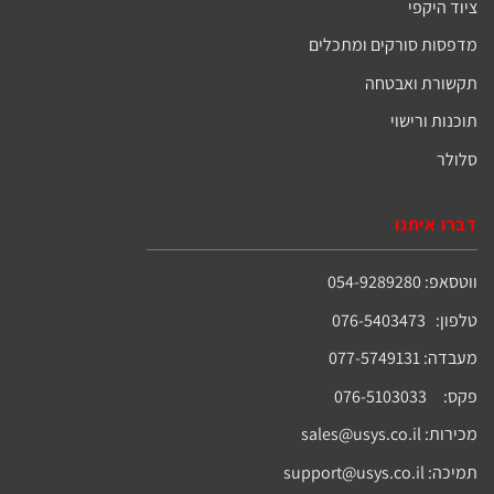
קים ומתכלים
בטחה
י
sales@usys.co
support@usys.c