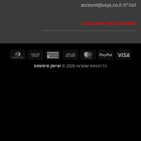
account@usys.c
קר אותנו גם ב
Dinners
Cash
American
Cash
MasterCard
PayPal
Vi
Club
on
Express
On
כל הזכויות שמורות 2026 ©
יוניטק סיסטמס
Pickup
Delivery