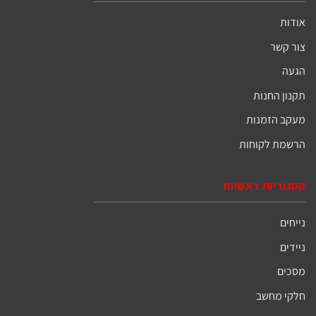
ת
חות
ראשיות