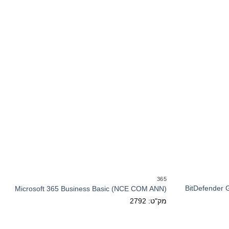
365
BitDefender G
Microsoft 365 Business Basic (NCE COM ANN)
מק"ט: 2792