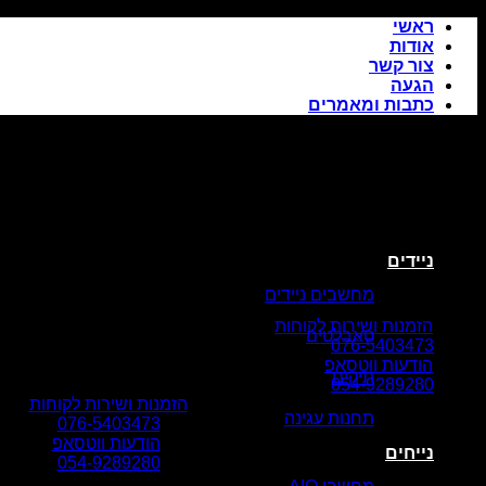
Skip
ראשי
to
אודות
content
צור קשר
הגעה
כתבות ומאמרים
ניידים
מחשבים ניידים
הזמנות ושירות לקוחות
טאבלטים
076-5403473
הודעות ווטסאפ
תיקים
054-9289280
הזמנות ושירות לקוחות
תחנות עגינה
076-5403473
הודעות ווטסאפ
נייחים
054-9289280