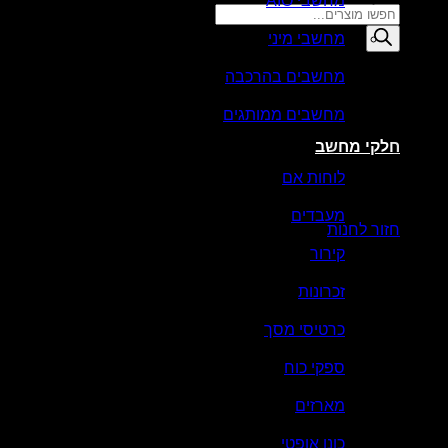
מחשבי AIO
Products
search
מחשבי מיני
סל קניות
מחשבים בהרכבה
מחשבים ממותגים
חלקי מחשב
לוחות אם
אין מוצרים בסל הקניות.
מעבדים
חזור לחנות
קירור
זכרונות
כרטיסי מסך
ספקי כוח
מארזים
כונן אופטי