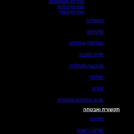
אוזניות Bluetooth
אוזניות כפתור
אוזניות קשת
רמקולים
מיקרופון
מצלמות אינטרנט
פדים לעכבר
מדבקות למקלדת
סוללות
KVM
קורא כרטיסים ומפצלים
תקשורת ואבטחה
מתגים
מודם / ראוטר