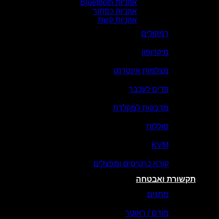
אוזניות Bluetooth
אוזניות כפתור
אוזניות קשת
רמקולים
מיקרופון
מצלמות אינטרנט
פדים לעכבר
מדבקות למקלדת
סוללות
KVM
קורא כרטיסים ומפצלים
תקשורת ואבטחה
מתגים
מודם / ראוטר