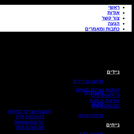
Skip
ראשי
to
אודות
content
צור קשר
הגעה
כתבות ומאמרים
ניידים
מחשבים ניידים
הזמנות ושירות לקוחות
טאבלטים
076-5403473
הודעות ווטסאפ
תיקים
054-9289280
הזמנות ושירות לקוחות
תחנות עגינה
076-5403473
הודעות ווטסאפ
נייחים
054-9289280