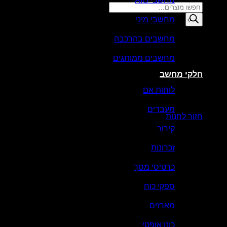
מחשבי AIO
Products
search
מחשבי מיני
סל קניות
מחשבים בהרכבה
מחשבים ממותגים
חלקי מחשב
לוחות אם
אין מוצרים בסל הקניות.
מעבדים
חזור לחנות
קירור
זכרונות
כרטיסי מסך
ספקי כוח
מארזים
כונן אופטי