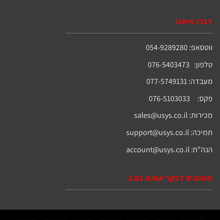
דברו איתנו
ווטסאפ: 054-9289280
טלפון: 076-5403473
מעבדה: 077-5749131
פקס: 076-5103033
מכירות:
sales@usys.co.il
תמיכה:
support@usys.co.il
הנה”ח:
account@usys.co.il
מוזמנים לבקר אותנו גם ב