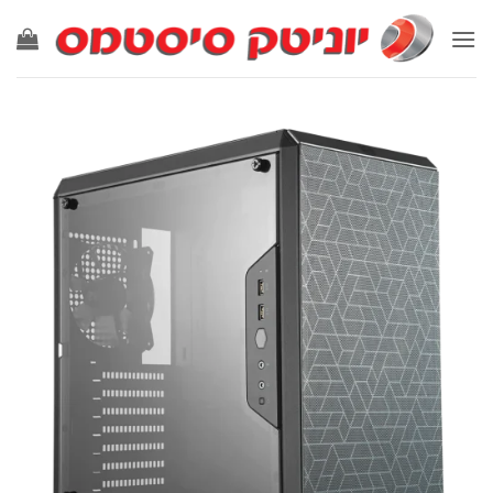
Ski
t
conten