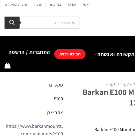
ראשי
אודות
צור קשר
הגעה
כתבות ומאמרים
Products
search
התחברות / הרשמה
תקשורת ואבטחה
תמיכה טכנית
יה לקיר / תקרה
מקט יצרן
Barkan E100 M
E100
1
אתר יצרן
https://www.barkanmounts.
Barkan E100 Monitor
com/tv-mounts/e100