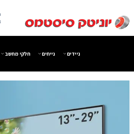
Ski
t
ה
conten
3
ניידים
נייחים
חלקי מחשב