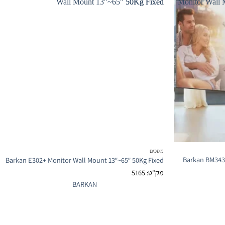
מסכים
Barkan BM343
Barkan E302+ Monitor Wall Mount 13″~65″ 50Kg Fixed
מק"ט: 5165
BARKAN