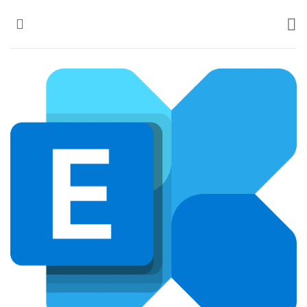
Ski
t
conten