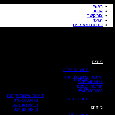
Skip
ראשי
to
אודות
content
צור קשר
הגעה
כתבות ומאמרים
ניידים
מחשבים ניידים
הזמנות ושירות לקוחות
טאבלטים
076-5403473
הודעות ווטסאפ
תיקים
054-9289280
הזמנות ושירות לקוחות
תחנות עגינה
076-5403473
הודעות ווטסאפ
נייחים
054-9289280