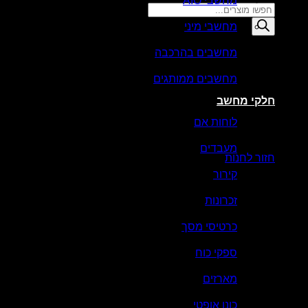
מחשבי AIO
Products
search
מחשבי מיני
סל קניות
מחשבים בהרכבה
מחשבים ממותגים
חלקי מחשב
לוחות אם
אין מוצרים בסל הקניות.
מעבדים
חזור לחנות
קירור
זכרונות
כרטיסי מסך
ספקי כוח
מארזים
כונן אופטי