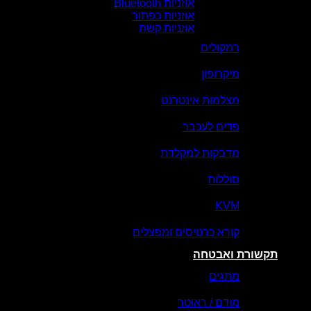
אוזניות Bluetooth
אוזניות כפתור
אוזניות קשת
רמקולים
מיקרופון
מצלמות אינטרנט
פדים לעכבר
מדבקות למקלדת
סוללות
KVM
קורא כרטיסים ומפצלים
תקשורת ואבטחה
מתגים
מודם / ראוטר