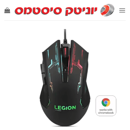
Ski
t
conten