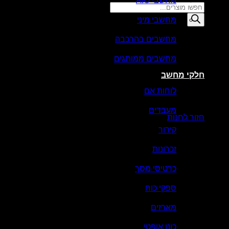
מחשבי AIO
Products
search
מחשבי מיני
סל קניות
מחשבים בהרכבה
מחשבים ממותגים
חלקי מחשב
לוחות אם
אין מוצרים בסל הקניות.
מעבדים
חזור לחנות
קירור
זכרונות
כרטיסי מסך
ספקי כוח
מארזים
כונן אופטי