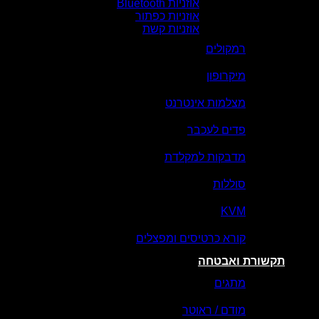
אוזניות Bluetooth
אוזניות כפתור
אוזניות קשת
רמקולים
מיקרופון
מצלמות אינטרנט
פדים לעכבר
מדבקות למקלדת
סוללות
KVM
קורא כרטיסים ומפצלים
תקשורת ואבטחה
מתגים
מודם / ראוטר