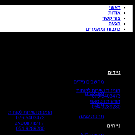
Skip
ראשי
to
אודות
content
צור קשר
הגעה
כתבות ומאמרים
ניידים
מחשבים ניידים
הזמנות ושירות לקוחות
טאבלטים
076-5403473
הודעות ווטסאפ
תיקים
054-9289280
הזמנות ושירות לקוחות
תחנות עגינה
076-5403473
הודעות ווטסאפ
נייחים
054-9289280