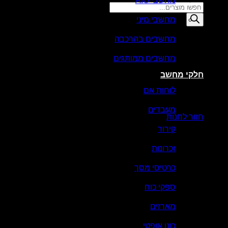
מחשבי AIO
Products
search
מחשבי מיני
סל קניות
מחשבים בהרכבה
מחשבים ממותגים
חלקי מחשב
לוחות אם
אין מוצרים בסל הקניות.
מעבדים
חזור לחנות
קירור
זכרונות
כרטיסי מסך
ספקי כוח
מארזים
כונן אופטי