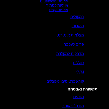
אוזניות Bluetooth
אוזניות כפתור
אוזניות קשת
רמקולים
מיקרופון
מצלמות אינטרנט
פדים לעכבר
מדבקות למקלדת
סוללות
KVM
קורא כרטיסים ומפצלים
תקשורת ואבטחה
מתגים
מודם / ראוטר