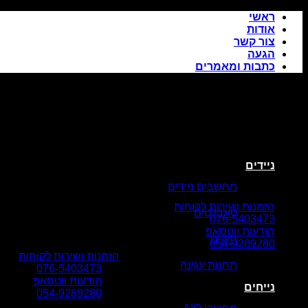
Skip
ראשי
to
אודות
content
צור קשר
הגעה
כתבות ומאמרים
ניידים
מחשבים ניידים
הזמנות ושירות לקוחות
טאבלטים
076-5403473
הודעות ווטסאפ
תיקים
054-9289280
הזמנות ושירות לקוחות
תחנות עגינה
076-5403473
הודעות ווטסאפ
נייחים
054-9289280