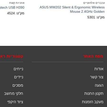
עכברים אלחוטיים
אוזניות קשת
ASUS MW202 Silent & Ergonomic Wireless
gitech USB H390
Mouse 2.4GHz Golden
מק"ט: 4524
מק"ט: 5301
מפת האתר
קטגוריות רא
אודות
נייחים
צור קשר
ניידים
הגעה
מסכים
תקנון החנות
חלקי מחשב
מעקב הזמנות
ציוד היקפי