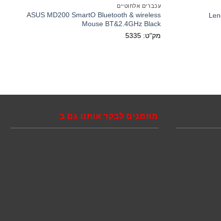
עכברים אלחוטיים
ASUS MD200 SmartO Bluetooth & wireless
Len
Mouse BT&2.4GHz Black
מק"ט: 5335
מוזמנים לבקר אותנו גם ב