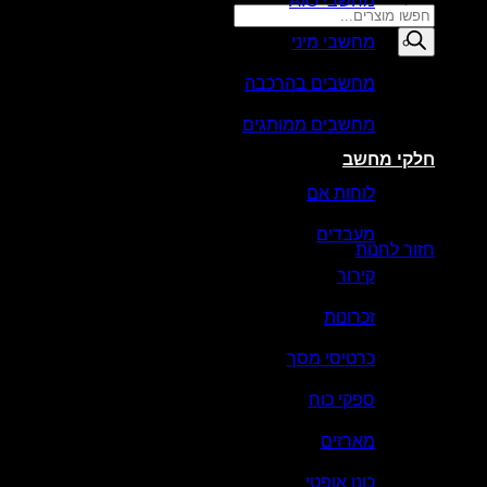
מחשבי AIO
Products
search
מחשבי מיני
סל קניות
מחשבים בהרכבה
מחשבים ממותגים
חלקי מחשב
לוחות אם
אין מוצרים בסל הקניות.
מעבדים
חזור לחנות
קירור
זכרונות
כרטיסי מסך
ספקי כוח
מארזים
כונן אופטי