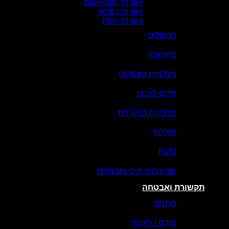
אוזניות Bluetooth
אוזניות כפתור
אוזניות קשת
רמקולים
מיקרופון
מצלמות אינטרנט
פדים לעכבר
מדבקות למקלדת
סוללות
KVM
קורא כרטיסים ומפצלים
תקשורת ואבטחה
מתגים
מודם / ראוטר