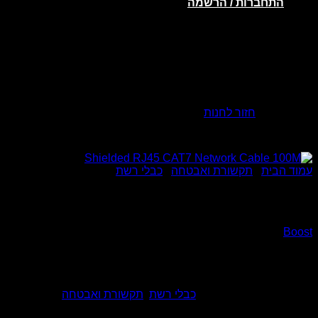
התחברות / הרשמה
אין מוצרים בסל הקניות.
חזור לחנות
עמוד הבית
/
תקשורת ואבטחה
/
כבלי רשת
ielded RJ45 CAT7 Network Cable 100M
Boost
Shielded RJ45 CAT7 Network Cable 100M
מק"ט:
2739-1
קטגוריות:
כבלי רשת
,
תקשורת ואבטחה