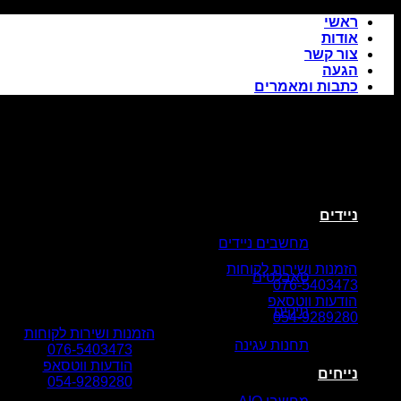
Skip
ראשי
to
אודות
content
צור קשר
הגעה
כתבות ומאמרים
ניידים
מחשבים ניידים
הזמנות ושירות לקוחות
טאבלטים
076-5403473
הודעות ווטסאפ
תיקים
054-9289280
הזמנות ושירות לקוחות
תחנות עגינה
076-5403473
הודעות ווטסאפ
נייחים
054-9289280